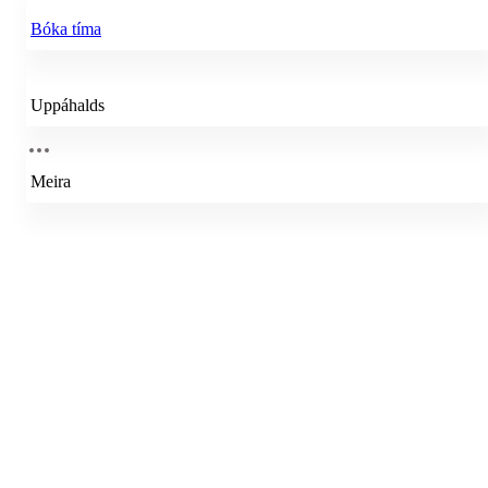
Bóka tíma
Uppáhalds
Meira