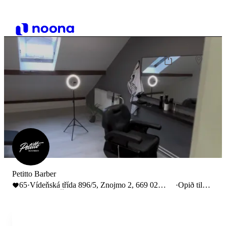
Petitto Barber
65
·
Vídeňská třída 896/5, Znojmo 2, 669 02
·
Opið til
Znojmo, Česko
20:00