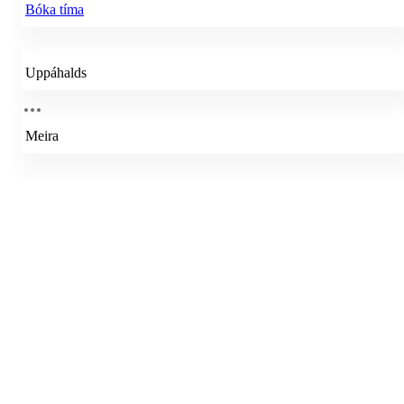
Bóka tíma
Uppáhalds
Meira