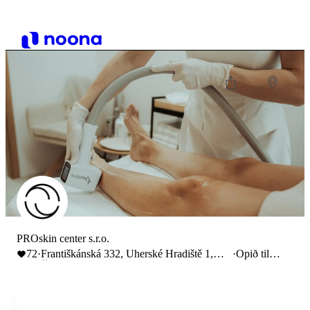
PROskin center s.r.o.
72
·
Františkánská 332, Uherské Hradiště 1,
·
Opið til
Česko
20:00