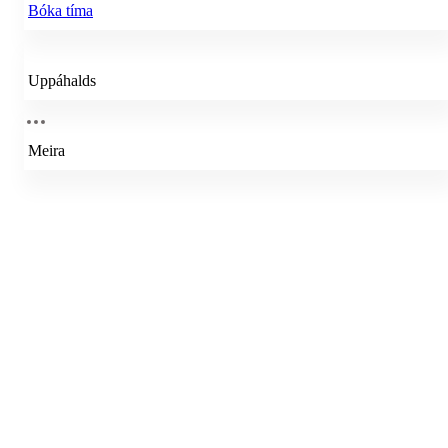
Bóka tíma
Uppáhalds
Meira