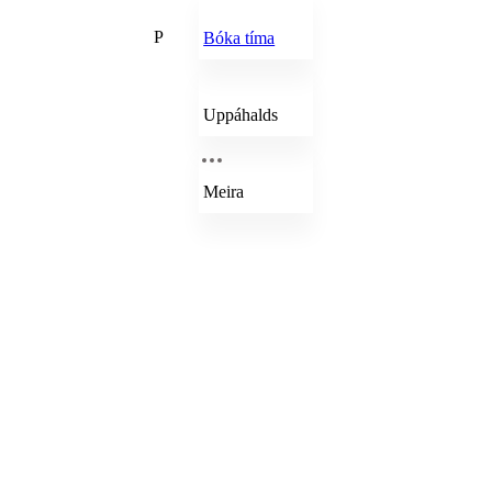
P
Bóka tíma
Uppáhalds
Meira