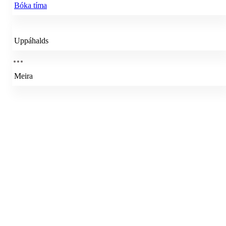
Bóka tíma
Uppáhalds
Meira