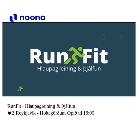
RunFit - Hlaupagreining & Þjálfun
2
·
Reykjavík - Holtagörðum
·
Opið til 16:00