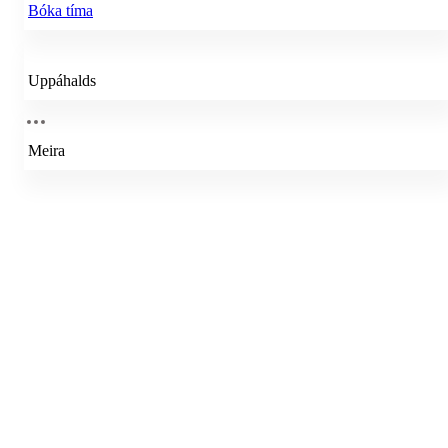
Bóka tíma
Uppáhalds
Meira