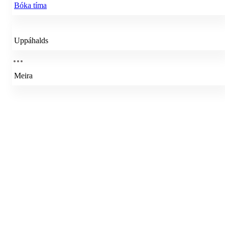
Bóka tíma
Uppáhalds
Meira