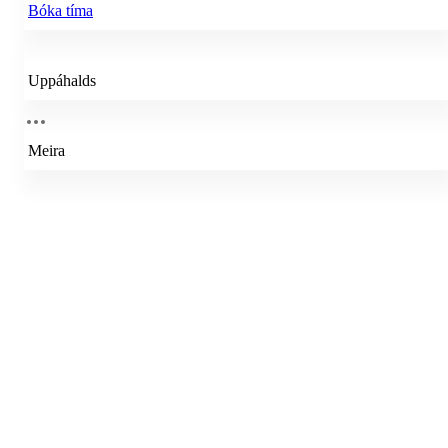
Bóka tíma
Uppáhalds
Meira