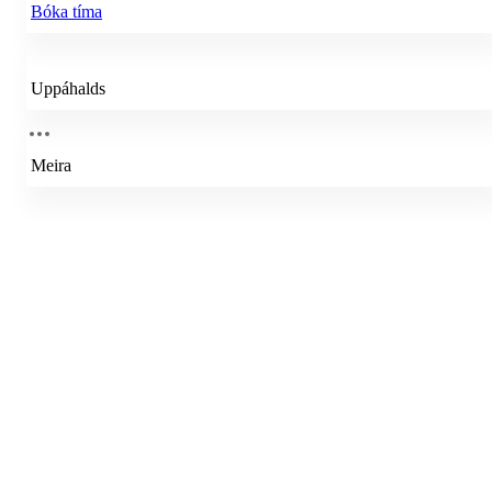
Bóka tíma
Uppáhalds
Meira