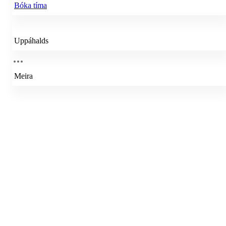
Bóka tíma
Uppáhalds
Meira