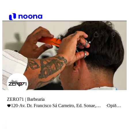
ZERO71 | Barbearia
120
·
Av. Dr. Francisco Sá Carneiro, Ed. Sonae,
·
Opið til
nº504, Marco de Canaveses, Portugal
19:30