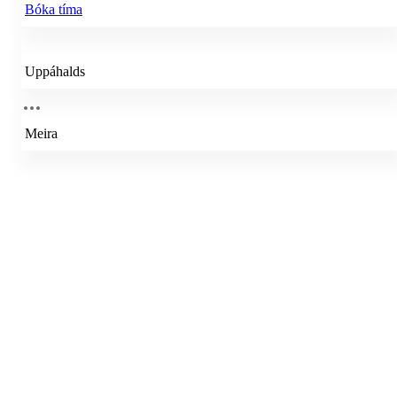
Bóka tíma
Uppáhalds
Meira