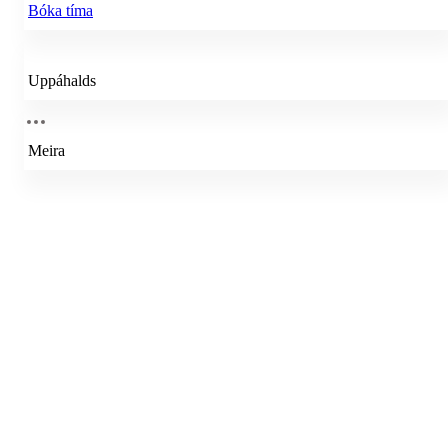
Bóka tíma
Uppáhalds
Meira