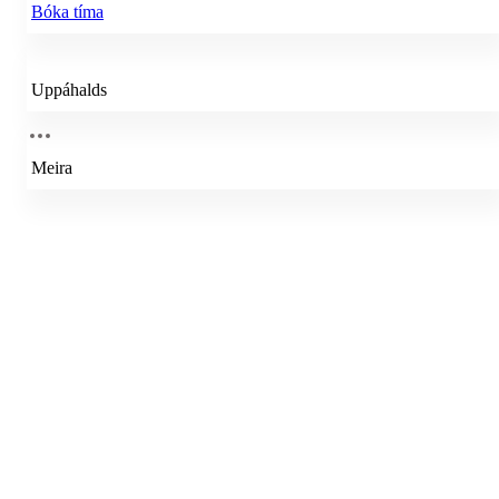
Bóka tíma
Uppáhalds
Meira