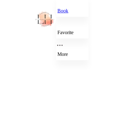
Book
Favorite
More