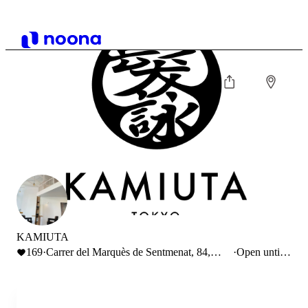
KAMIUTA
169
·
Carrer del Marquès de Sentmenat, 84,
·
Open until
Barcelona, España
17:00