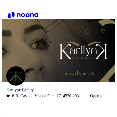
Karllynk Beauty
16
·
R. Casa da Vila da Feira 17, 4520-293
·
Open until
Santa Maria da Feira
19:00