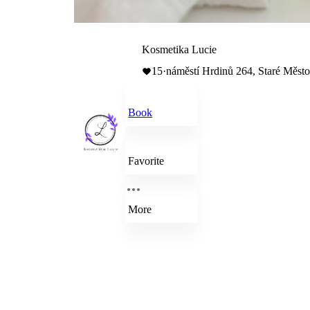
Kosmetika Lucie
15
·
náměstí Hrdinů 264, Staré Měst
Book
Favorite
More