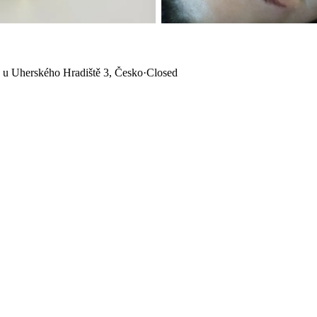
o u Uherského Hradiště 3, Česko
·
Closed