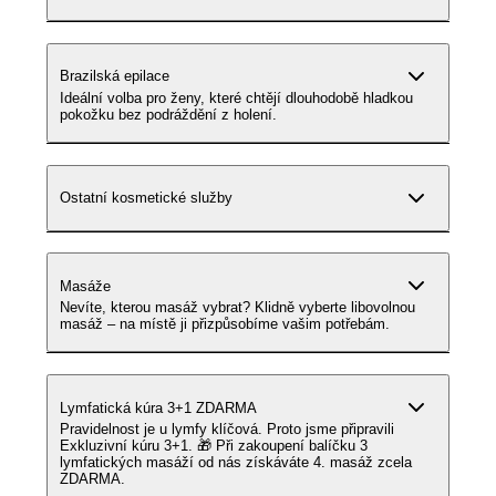
Brazilská epilace
Ideální volba pro ženy, které chtějí dlouhodobě hladkou
pokožku bez podráždění z holení.
Ostatní kosmetické služby
Masáže
Nevíte, kterou masáž vybrat? Klidně vyberte libovolnou
masáž – na místě ji přizpůsobíme vašim potřebám.
Lymfatická kúra 3+1 ZDARMA
Pravidelnost je u lymfy klíčová. Proto jsme připravili
Exkluzivní kúru 3+1. 🎁 Při zakoupení balíčku 3
lymfatických masáží od nás získáváte 4. masáž zcela
ZDARMA.