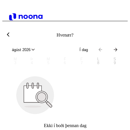
Hvenær?
ágúst 2026
Í dag
M
Þ
M
F
F
L
S
3
4
5
6
7
8
9
Ekki í boði þennan dag