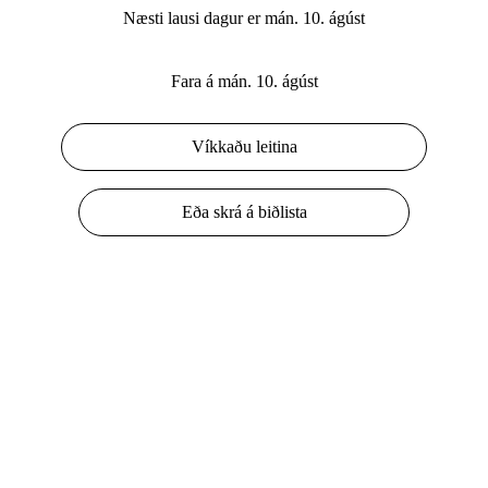
Næsti lausi dagur er mán. 10. ágúst
Fara á mán. 10. ágúst
Víkkaðu leitina
Eða skrá á biðlista