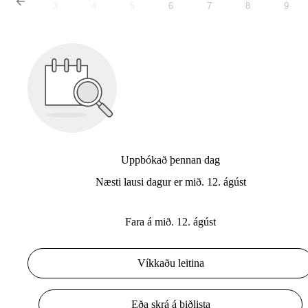
3
4
5
6
7
8
9
Uppbókað þennan dag
Næsti lausi dagur er mið. 12. ágúst
Fara á mið. 12. ágúst
Víkkaðu leitina
Eða skrá á biðlista