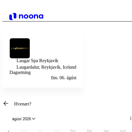
Laugar Spa Reykjavík
Laugardalur, Reykjavík, Iceland
Dagsetning
fim. 06. ágúst
Hvenær?
ágúst 2026
Í
mán
þri
mið
fim
fös
lau
sun