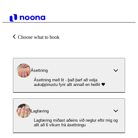
Choose what to book
Ásettning
Ásettning með lit - það þarf að velja
aukaþjónustu fyrir allt annað en heillit 🖤
Lagfæring
Lagfæring miðast aðeins við neglur eftir mig og
allt að 6 vikum frá ásettningu