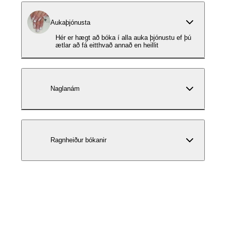
Aukaþjónusta
Hér er hægt að bóka í alla auka þjónustu ef þú
ætlar að fá eitthvað annað en heillit
Naglanám
Ragnheiður bókanir