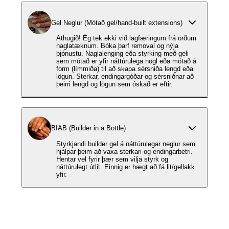
Gel Neglur (Mótað gel/hand-built extensions)
Athugið! Ég tek ekki við lagfæringum frá örðum
naglatæknum. Bóka þarf removal og nýja
þjónustu. Naglalenging eða styrking með geli
sem mótað er yfir náttúrulega nögl eða mótað á
form (límmiða) til að skapa sérsniða lengd eða
lögun. Sterkar, endingargóðar og sérsniðnar að
þeirri lengd og lögun sem óskað er eftir.
BIAB (Builder in a Bottle)
Styrkjandi builder gel á náttúrulegar neglur sem
hjálpar þeim að vaxa sterkari og endingarbetri.
Hentar vel fyrir þær sem vilja styrk og
náttúrulegt útlit. Einnig er hægt að fá lit/gellakk
yfir.