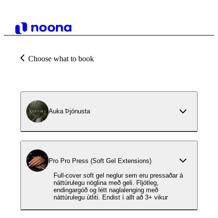
Choose what to book
Auka Þjónusta
Pro Pro Press (Soft Gel Extensions)
Full-cover soft gel neglur sem eru pressaðar á
náttúrulegu nöglina með geli. Fljótleg,
endingargóð og létt naglalenging með
náttúrulegu útliti. Endist í allt að 3+ vikur