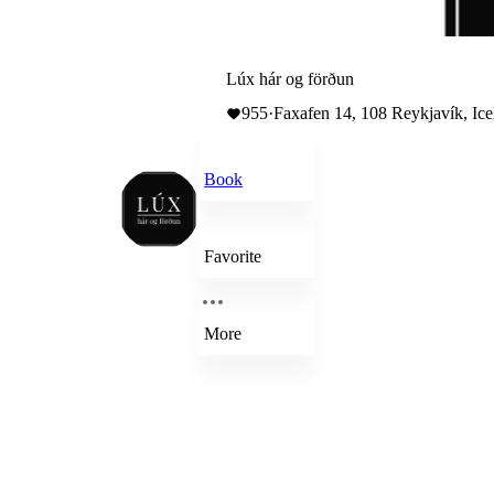
Lúx hár og förðun
955
·
Faxafen 14, 108 Reykjavík, Ice
Book
Favorite
More