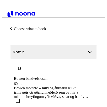
Choose what to book
Meðferð
B
Bowen bandvefslosun
60 min
Bowen meðferð – mild og áhrifarík leið til
jafnvægis Græðandi meðferð sem byggir á
mildum hreyfingum yfir vöðva, sinar og bandvef
líkamans. Meðferðin hjálpar þér að losa
uppsafnaða spennu, bæði líkamlega og andlega,