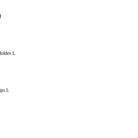
M
Moldes L
ips L