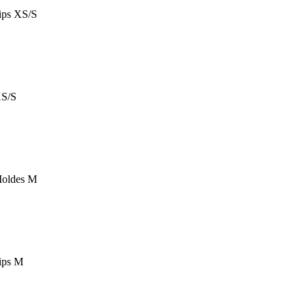
ips XS/S
XS/S
Moldes M
ips M