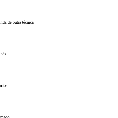
nda de outra técnica
 pés
 mãos
orçado