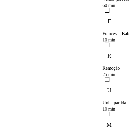
60 min
F
Francesa | Ba
10 min
R
Remoção
25 min
U
Unha partida
10 min
M