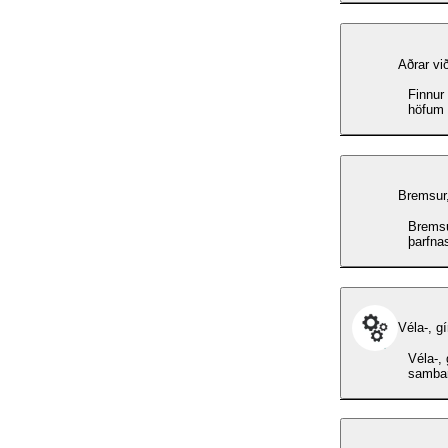
Aðrar vi
Finnur
höfum 
Bremsur, 
Bremsu
þarfna
Véla-, g
Véla-, 
samban