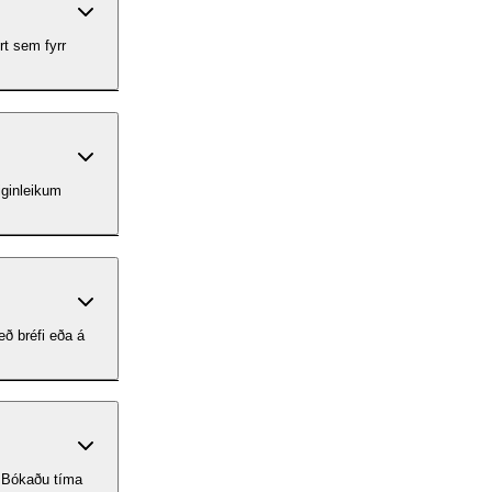
rt sem fyrr
eð bréfi eða á
r. Bókaðu tíma