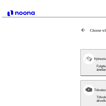
Choose wh
Þjónustu
Fylgdu
áreiða
Tölvulest
Tölvule
ákveðu