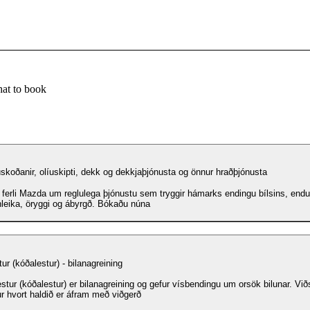
at to book
skoðanir, olíuskipti, dekk og dekkjaþjónusta og önnur hraðþjónusta
 ferli Mazda um reglulega þjónustu sem tryggir hámarks endingu bílsins, endur
nleika, öryggi og ábyrgð. Bókaðu núna
ur (kóðalestur) - bilanagreining
stur (kóðalestur) er bilanagreining og gefur vísbendingu um orsök bilunar. Við
r hvort haldið er áfram með viðgerð