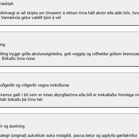
askipti
ikilvægt er að skipta um tímareim á réttum tíma háð akstri eða aldri bíls, hvo
 Vanræksla getur valdið tjóni á vél
ling
ng tryggir góða aksturseiginleika, gott veggrip og viðheldur góðum bremsueiginleikum
s. Bókaðu tíma núna
iðgerðir og viðgerðir vegna innköllunar
kemur galli í bíl sem er innan ábyrgðartíma eða bíll er innkallaður formlega m
hátt bókaðu þá tíma hér
ir og ásetning
alegir (original) aukahlutir auka notagildi, passa betur og uppfylla gæðakröfu