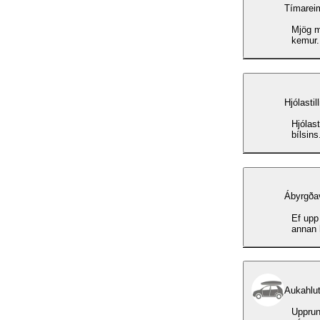
Tímareim
Mjög m
kemur.
Hjólastil
Hjólastilli
bílsin
Ábyrgðav
Ef upp 
annan 
Aukahlut
Upprun