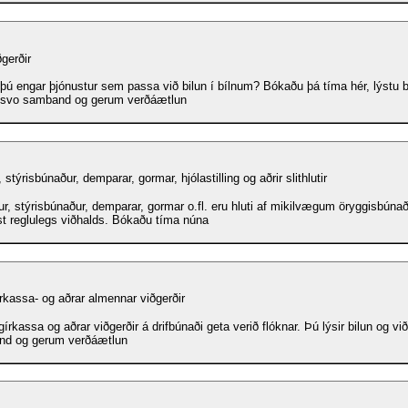
ðgerðir
 þú engar þjónustur sem passa við bilun í bílnum? Bókaðu þá tíma hér, lýstu b
svo samband og gerum verðáætlun
stýrisbúnaður, demparar, gormar, hjólastilling og aðrir slithlutir
r, stýrisbúnaður, demparar, gormar o.fl. eru hluti af mikilvægum öryggisbúnað
st reglulegs viðhalds. Bókaðu tíma núna
írkassa- og aðrar almennar viðgerðir
gírkassa og aðrar viðgerðir á drifbúnaði geta verið flóknar. Þú lýsir bilun og v
d og gerum verðáætlun