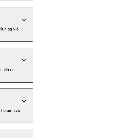
ilun og við
i bíla og
ið höfum svo