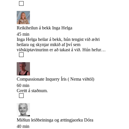
Reikiheilun á bekk Inga Helga
45 min
Inga Helga heilar á bekk, hún tengist við æðri
heilara og skynjar mikið af því sem
viðskiptavinurinn er að takast á við. Hún hefur
hlotið margs konar þjálfun hjá Miðlun að handan,
svo sem Reiki hjá Páli Erlendsyni og heilun og
miðlun hjá Ester Sveinbjarnardóttur.
Compassionate Inquery Íris ( Nema viðtöl)
60 min
Greitt á staðnum.
Miðlun leiðbeininga og ættingjaorku Dóra
40 min