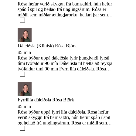
Rósa hefur verið skyggn frá barnsaldri, hún hefur
Íslandi býður hún upp á miðlun, heilun og
spáð í spil og heilað frá unglingsárum. Rósa er
dáleiðslu hjá Miðlun að handan.
miðill sem miðlar ættingjarorku, heilari þar sem
hún vinnur með læknum að handan, klíniískur
dáleiðari, yoga kennari og hjálpar fólki að heila
sig með mataræði. Rósa hefur alltaf viljað hjálpa
fólki og er með heilsuhótel á Gran Canaria þar
sem hún er með heilunar og miðlunar námskeið,
Dáleiðsla (Klínisk) Rósa Björk
detox námskeið og fleira þar sem hún notar alla
45 min
þessa þætti til að hjálpa fólki. Þegar hún er á
Rósa býður uppá dáleiðsla fyrir þunglyndi fyrsti
Íslandi býður hún upp á miðlun, heilun og
tími tvöfaldur 90 mín Dáleiðsla til hætta að reykja
dáleiðslu hjá Miðlun að handan.
tvöfaldur tími 90 mín Fyrri lífa dáleiðsla. Rósa
hefur verið skyggn frá barnsaldri, hún hefur spáð í
spil og heilað frá unglingsárum. Rósa er miðill
sem miðlar ættingjarorku, heilari þar sem hún
vinnur með læknum að handan, klíniískur
dáleiðari, yoga kennari og hjálpar fólki að heila
Fyrrilífa dáleiðsla Rósa Björk
sig með mataræði. Rósa hefur alltaf viljað hjálpa
45 min
fólki og er með heilsuhótel á Gran Canaria þar
Rósa býður uppá fyrri lífa dáleiðsla. Rósa hefur
sem hún er með heilunar og miðlunar námskeið,
verið skyggn frá barnsaldri, hún hefur spáð í spil
detox námskeið og fleira þar sem hún notar alla
og heilað frá unglingsárum. Rósa er miðill sem
þessa þætti til að hjálpa fólki. Þegar hún er á
miðlar ættingjarorku, heilari þar sem hún vinnur
Íslandi býður hún upp á miðlun, heilun og
með læknum að handan, klíniískur dáleiðari, yoga
dáleiðslu hjá Miðlun að handan.