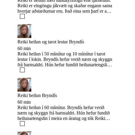
Reiki er heilun með handayfirlögn eða fjarheilun.
Reiki er eingöngu jákvætt og skaðar engann sama
hverjar aðstæðurnar eru. Það eina sem þarf er að
þiggjandinn gefur leyfi til heilunar sama hvort
hann trúir á heilun eða ekki. Þeir sem að vilja
komast í Bowenmeðferð hjá mér leggi inn pöntun
hér https://noona.is/bowenstofanendurefling
Reiki heilun og tarot lestur Bryndís
60 min
Reiki heilun í 50 mínútur og 10 mínútur í tarot
lestur í lokin. Bryndís hefur verið næm og skyggn
frá barnsaldri. Hún hefur fundið heilunartengslin í
meira en áratug og tók Reiki meistarann hjá Páli
Erlendssyni fyrir ári. Einnig er hún yoga kennari
með réttindi frá Rishikesh á Indlandi og hefur
iðkað Vipassana hugleiðslu.
Reiki heilun Bryndís
60 min
Reiki heilun í 60 mínútur. Bryndís hefur verið
næm og skyggn frá barnsaldri. Hún hefur fundið
heilunartengslin í meira en áratug og tók Reiki
meistarann hjá Páli Erlendssyni fyrir ári. Einnig er
hún yoga kennari með réttindi frá Rishikesh á
Indlandi og hefur iðkað Vipassana hugleiðslu.