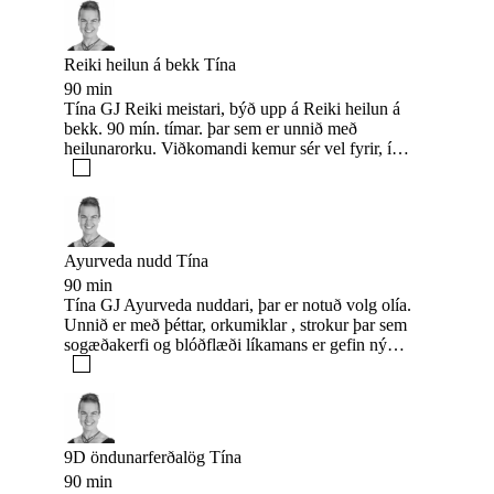
kennari og hjálpar fólki að heila sig með
mataræði. Rósa hefur alltaf viljað hjálpa fólki og
er með heilsuhótel á Gran Canaria þar sem hún er
Reiki heilun á bekk Tína
með heilunar og miðlunar námskeið, detox
90 min
námskeið og fleira þar sem hún notar alla þessa
Tína GJ Reiki meistari, býð upp á Reiki heilun á
þætti til að hjálpa fólki. Þegar hún er á Íslandi
bekk. 90 mín. tímar. þar sem er unnið með
býður hún upp á miðlun, heilun og dáleiðslu hjá
heilunarorku. Viðkomandi kemur sér vel fyrir, í
Miðlun að handan.
fötum og þyggur andlega og líkamlega heilun.
Ayurveda nudd Tína
90 min
Tína GJ Ayurveda nuddari, þar er notuð volg olía.
Unnið er með þéttar, orkumiklar , strokur þar sem
sogæðakerfi og blóðflæði líkamans er gefin ný
orka. Mjög slakandi og áhrifaríkt 90 mín. nudd.
Tilvalið til að losna við streitu, stress og kvíða
ásamt líkamlega kvilla. Losum um bólgur og
stíflur og leyfum orkunni að flæða óhindrað um
líkama og sál.
9D öndunarferðalög Tína
90 min