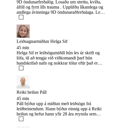
9D öndunarferðalög. Losaðu um streitu, kvíða,
áföll og fyrri lífs trauma . Upplifðu líkamlega og
andlega ávinninga 9D öndunaraðferðalaga. Legið
á dýnu á gólfinu með hágæða heyrnartól þar sem
viðkomandi er leiddur í gegnum einfalda, mjög
áhrifaríka, 90 mín. öndun. Hér þarf alltaf að
reikna með 2 klst. Tek við einstaklingum eða
hópum (max 12 manns).
Leiðsagnarmiðlun Helga Sif
45 min
Helga Sif er leiðsögumiðill hún les úr skrift og
lófa, til að tengja við viðkomandi þarf hún
handskrifað nafn og nokkrar tölur eftir það er
hægt að spyrja hana um allt sem þig vantar að
vita. Hún les úr spurningum og heilar í leiðinni
hennar tengingar eru í gegnum leiðbeinendur
ykkar og hennar hún sér árur, myndir, og fær orð
og hugmyndir til að túlka fyrir ykkur einnig les
Reiki heilun Páll
hún úr lófa sem oft er góð uppbót sérstaklega
45 min
þegar veikindi og hætta á veikindi eru í spilinu
Páll býður upp á miðlun með leiðsögn frá
þegar það kemur fram gefur hún ráð hvernig á að
leiðbeinendum. Hann býður einnig upp á Reiki
vinna gegn því.
heilun og hefur hann yfir 28 ára reynslu sem
Reiki heilari. Einnig býður hann upp á indverskt
Ayurveda nudd (60 mín), og Kínverskt fótnudd