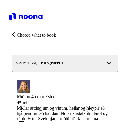
Choose what to book
Síðumúli 29, 1.hæð (bakhús).
Miðlun 45 mín Ester
45 min
Miðlar ættingjum og vinum, heilar og hleypir að
hjálpendum að handan. Notar kristalkúlu, tarot og
rúnir. Ester Sveinbjarnardóttir fékk næmnina í
vöggugjöf og var henni leiðbeint af
fjölskyldumeðlimum sem sjálf höfðu þessa