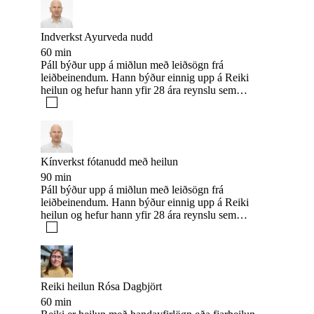
með heilun (90 mín). Páll kennir einnig öll stigin í
Reiki heilunartækninni ásamt því að kenna
indverska nuddið og kínverska fótanuddið.
Indverkst Ayurveda nudd
60 min
Páll býður upp á miðlun með leiðsögn frá
leiðbeinendum. Hann býður einnig upp á Reiki
heilun og hefur hann yfir 28 ára reynslu sem
Reiki heilari. Einnig býður hann upp á indverskt
Ayurveda nudd (60 mín), og Kínverskt fótnudd
með heilun (90 mín). Páll kennir einnig öll stigin í
Reiki heilunartækninni ásamt því að kenna
indverska nuddið og kínverska fótanuddið.
Kínverkst fótanudd með heilun
90 min
Páll býður upp á miðlun með leiðsögn frá
leiðbeinendum. Hann býður einnig upp á Reiki
heilun og hefur hann yfir 28 ára reynslu sem
Reiki heilari. Einnig býður hann upp á indverskt
Ayurveda nudd (60 mín), og Kínverskt fótnudd
með heilun (90 mín). Páll kennir einnig öll stigin í
Reiki heilunartækninni ásamt því að kenna
indverska nuddið og kínverska fótanuddið.
Reiki heilun Rósa Dagbjört
60 min