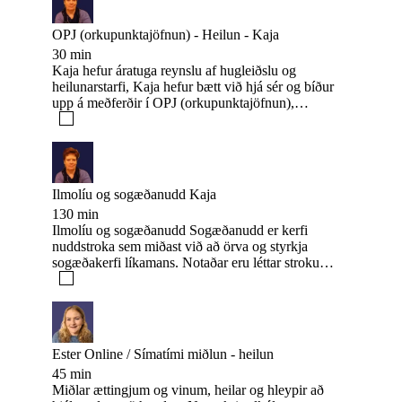
OPJ (orkupunktajöfnun) - Heilun - Kaja
30 min
Kaja hefur áratuga reynslu af hugleiðslu og
heilunarstarfi, Kaja hefur bætt við hjá sér og bíður
upp á meðferðir í OPJ (orkupunktajöfnun),
miðlun, svæðanuddi ásamt ilmolíu og
sogæðanuddi. Kaja er með meðferðarstofu í
Síðumúla 29, hjá Miðlun að handan, tímapantanir
í síma 6948783 eða á FB Karítas Sigurlaugsdóttir
Ilmolíu og sogæðanudd Kaja
130 min
Ilmolíu og sogæðanudd Sogæðanudd er kerfi
nuddstroka sem miðast við að örva og styrkja
sogæðakerfi líkamans. Notaðar eru léttar strokur
til að færa sogæðavökva að næsta eitlakerfi til
hreinsunar. Aðal ávinningur nuddsins er að hraða
hreinsun úrgangsefna úr líkamanum, vinna gegn
óæskilegri vökvasöfnun ásamt því að gefa góða
slökun. Sogæðakerfið hefur ekki dælu eins og
Ester Online / Símatími miðlun - heilun
blóðrásarkerfið heldur er flæði þess háð hreyfingu
45 min
nærliggjandi vöðva og líffæra. Mikið álag og
Miðlar ættingjum og vinum, heilar og hleypir að
kyrrstöður skerða afköst sogæðakerfisins. Ilmolíur