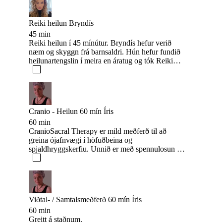
Reiki heilun Bryndís
45 min
Reiki heilun í 45 mínútur. Bryndís hefur verið
næm og skyggn frá barnsaldri. Hún hefur fundið
heilunartengslin í meira en áratug og tók Reiki
meistarann hjá Páli Erlendssyni fyrir ári. Einnig er
hún yoga kennari með réttindi frá Rishikesh á
Indlandi og hefur iðkað Vipassana hugleiðslu.
Cranio - Heilun 60 mín Íris
60 min
CranioSacral Therapy er mild meðferð til að
greina ójafnvægi í höfuðbeina og
spjaldhryggskerfiu. Unnið er með spennulosun í
bandvefs og himnukerfinu ásamt vökvaflæði
líkamans. - Greitt á staðnum.
Viðtal- / Samtalsmeðferð 60 mín Íris
60 min
Greitt á staðnum.