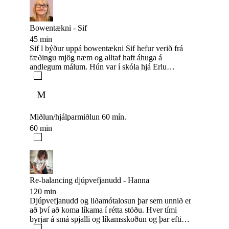
bowentæknir, reikimeistari og englareikiheilari.
Bowentækni - Sif
45 min
Sif l býður uppá bowentækni Sif hefur verið frá
fæðingu mjög næm og alltaf haft áhuga á
andlegum málum. Hún var í skóla hjá Erlu
Stefánsdóttir miðli í eitt ár einnig í
Rósakrossreglunni. Sif er lærður svæðanuddari,
M
bowentæknir, reikimeistari og englareikiheilari.
Miðlun/hjálparmiðlun 60 mín.
60 min
Re-balancing djúpvefjanudd - Hanna
120 min
Djúpvefjanudd og liðamótalosun þar sem unnið er
að því að koma líkama í rétta stöðu. Hver tími
byrjar á smá spjalli og líkamsskoðun og þar eftir
ákveðið hvað unnið er með. Þú getur upplifað