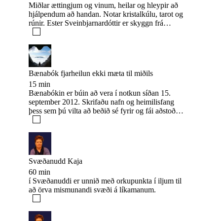
Miðlar ættingjum og vinum, heilar og hleypir að
eða lífunum vegna þess að fyrri lífa heilun hefur
hjálpendum að handan. Notar kristalkúlu, tarot og
keðjuverkandi áhrif. Það sem einn losar, t.d. í
rúnir. Ester Sveinbjarnardóttir er skyggn frá
átaka - eða áfallamynstri leysir upp orkuna hjá
barnsaldri og var henni leiðbeint af
fleirum sem hafa verið í því sama.
fjölskyldumeðlimum sem sjálf höfðu þessa
einstöku hæfileika. Ester er með BS í
Alþjóðamarkaðsfræði, skattalögfræðingur og
hefur mest af starfsævinni fengist við viðskipti, en
Bænabók fjarheilun ekki mæta til miðils
jafnframt nýtt sér hæfileika sína sér og öðrum til
15 min
hjálpar. Ester hefur frá árinu 2012 verið með
Bænabókin er búin að vera í notkun síðan 15.
bænabók og fyrirbænir, hjálpað sálum að komast
september 2012. Skrifaðu nafn og heimilisfang
yfir í ljósið þar sem fólk hefur orðið fyrir
þess sem þú vilta að beðið sé fyrir og fái aðstoð
óþægindum vegna áreiti þeirra. Við heilun hefur
við erfiðleika sína og veikindi að handan.
Ester sterkar tengingar við þau sem störfuðu í
jarðvist sinni við heilsu og heilbrigði fólks. Ester
segist einungis verða vör við kærleika og góðvild
frá þeim sem kvatt hafa þessa jarðvist og telur
algjör forréttindi að fá að ljá þeim rödd sína.
Svæðanudd Kaja
60 min
í Svæðanuddi er unnið með orkupunkta í iljum til
að örva mismunandi svæði á líkamanum.