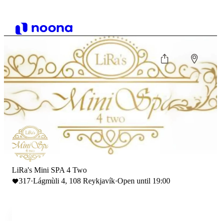
LiRa's Mini SPA 4 Two
317
·
Lágmùli 4, 108 Reykjavík
·
Open until 19:00