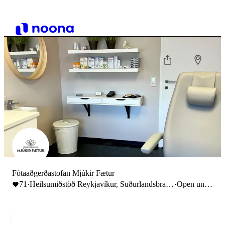
Fótaaðgerðastofan Mjúkir Fætur
71
·
Heilsumiðstöð Reykjavíkur, Suðurlandsbraut
·
Open until
30, Reykjavík, Iceland
17:00