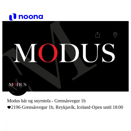
Modus hár og snyrstofa - Grensásvegur 1b
2196
·
Grensásvegur 1b, Reykjavík, Iceland
·
Open until 18:00