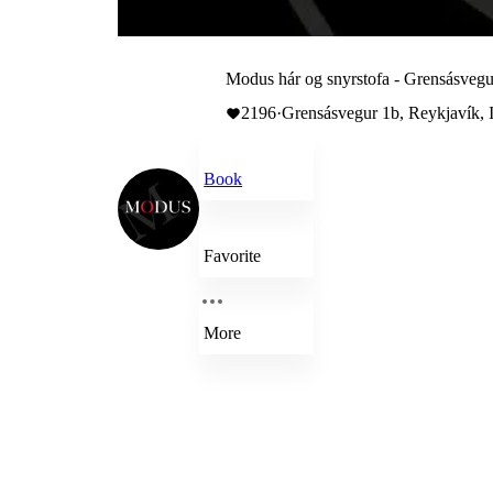
Modus hár og snyrstofa - Grensásvegu
2196
·
Grensásvegur 1b, Reykjavík, 
Book
Favorite
More