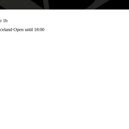
r 1b
Iceland
·
Open until 18:00