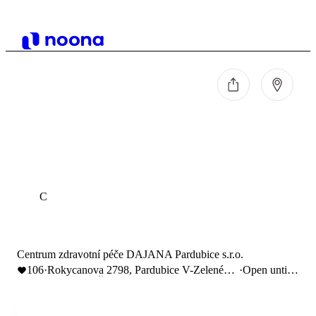
C
Centrum zdravotní péče DAJANA Pardubice s.r.o.
106
·
Rokycanova 2798, Pardubice V-Zelené
·
Open until
Předměstí, Česko
12:00