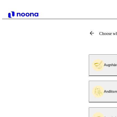
Choose wh
Augnhár
Andlitsm