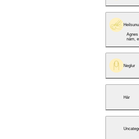
Heilsun
Agnes 
nám, er
Neglur
Hár
Uncateg