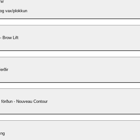
ir
r og vax/plokkun
 - Brow Lift
erðir
 förðun - Nouveau Contour
ing