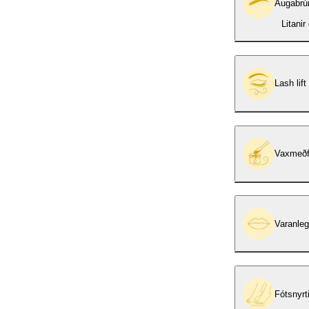
Augabrún
Litani
Lash lift
Vaxmeðf
Varanleg
Fótsnyrt