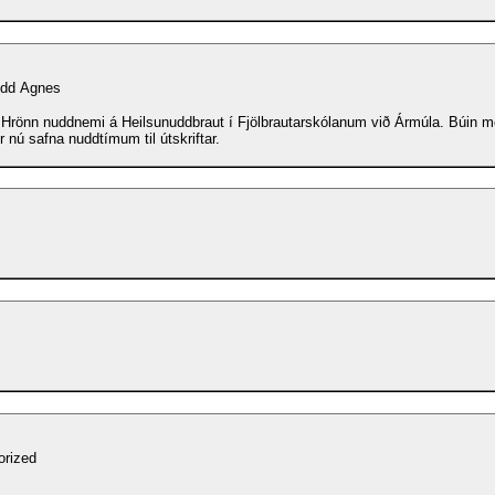
udd Agnes
Hrönn nuddnemi á Heilsunuddbraut í Fjölbrautarskólanum við Ármúla. Búin með
 nú safna nuddtímum til útskriftar.
orized