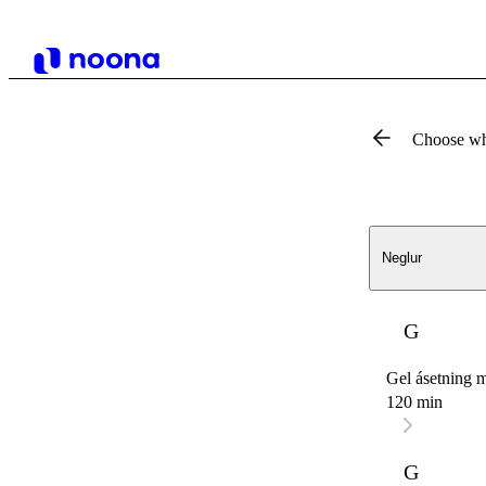
Choose wh
Neglur
G
Gel ásetning 
120 min
G