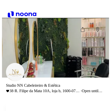
Studio NN Cabeleireiro & Estética
38
·
R. Filipe da Mata 10A, loja b, 1600-071
·
Open until
Lisboa
19:00