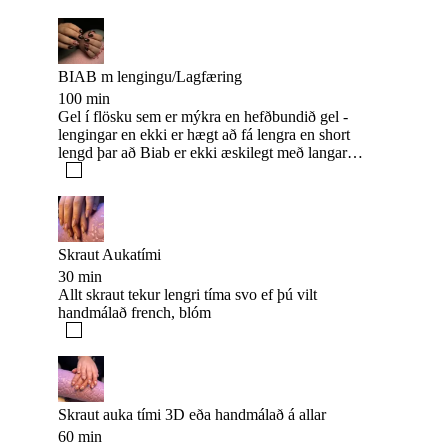
BIAB m lengingu/Lagfæring
100 min
Gel í flösku sem er mýkra en hefðbundið gel -
lengingar en ekki er hægt að fá lengra en short
lengd þar að Biab er ekki æskilegt með langar
lengingar!
Skraut Aukatími
30 min
Allt skraut tekur lengri tíma svo ef þú vilt
handmálað french, blóm
Skraut auka tími 3D eða handmálað á allar
60 min