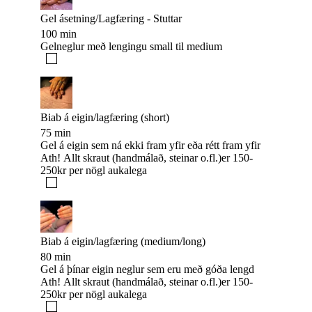
Gel ásetning/Lagfæring - Stuttar
100 min
Gelneglur með lengingu small til medium
Biab á eigin/lagfæring (short)
75 min
Gel á eigin sem ná ekki fram yfir eða rétt fram yfir
Ath! Allt skraut (handmálað, steinar o.fl.)er 150-
250kr per nögl aukalega
Biab á eigin/lagfæring (medium/long)
80 min
Gel á þínar eigin neglur sem eru með góða lengd
Ath! Allt skraut (handmálað, steinar o.fl.)er 150-
250kr per nögl aukalega