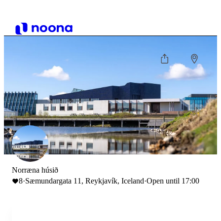
Norræna húsið
8
·
Sæmundargata 11, Reykjavík, Iceland
·
Open until 17:00