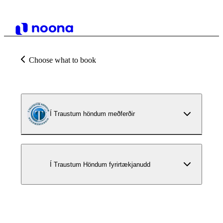
Choose what to book
Í Traustum höndum meðferðir
Í Traustum Höndum fyrirtækjanudd