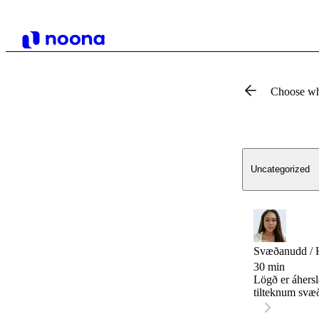
Choose wh
Uncategorized
Svæðanudd / 
30 min
Lögð er áhersl
tilteknum svæ