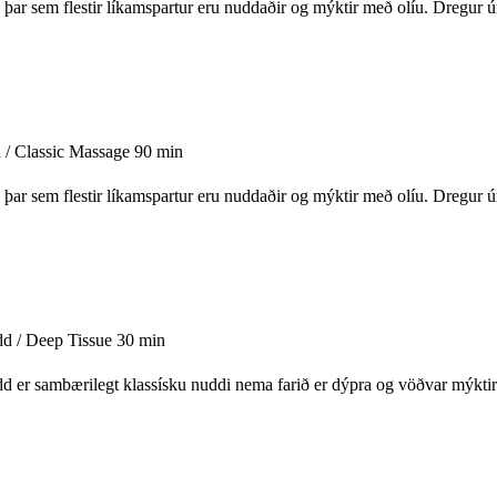
 þar sem flestir líkamspartur eru nuddaðir og mýktir með olíu. Dregur 
d / Classic Massage 90 min
 þar sem flestir líkamspartur eru nuddaðir og mýktir með olíu. Dregur 
d / Deep Tissue 30 min
 er sambærilegt klassísku nuddi nema farið er dýpra og vöðvar mýktir