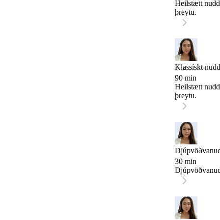
Heilstætt nudd
þreytu.
Klassískt nud
90 min
Heilstætt nudd
þreytu.
Djúpvöðvanud
30 min
Djúpvöðvanudd