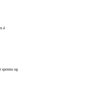
ru á
úr spennu og