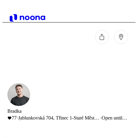
Bradka
77
·
Jablunkovská 704, Třinec 1-Staré Město,
·
Open until
Česko
18:30