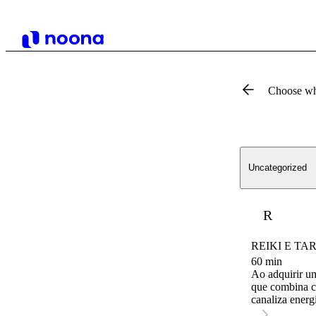
Choose wh
Uncategorized
R
REIKI E TAROT
60 min
Ao adquirir uma sessão de Reiki 
que combina cu
canaliza energ
e promovendo u