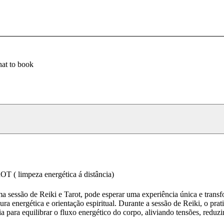
at to book
 ( limpeza energética á distância)
e Tarot, pode esperar uma experiência única e transformadora
ra energética e orientação espiritual. Durante a sessão de Reiki, o prat
ia para equilibrar o fluxo energético do corpo, aliviando tensões, reduzi
m profundo relaxamento. A sensação de bem-estar é imediata, e a prát