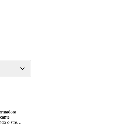
icante
ndo o stress
ica visa