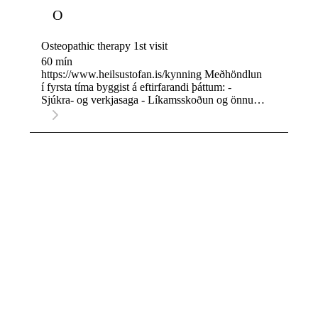
á forvörn, eftirfylgni og eða til að halda stoðkerfi í
O
jafnvægi út frá álagi og áreiti sem sem stoðkerfið
verður fyrir í daglegu amstri.
Osteopathic therapy 1st visit
60 mín
https://www.heilsustofan.is/kynning Meðhöndlun
í fyrsta tíma byggist á eftirfarandi þáttum: -
Sjúkra- og verkjasaga - Líkamsskoðun og önnur
sérhæfð próf - Greining, mat og Meðferðaráætlun
- Meðhöndlun og ráðgjöf (batahorfur og
forvörn/endurhæfing). Líklegt er að
skjólstæðingar sé beðnir um að afklæðast að
einhverju leyti og jafnvel alveg niður á nærföt.
Ath. við mælum með að kvenfólk klæðist
leggings eða stuttbuxum og hlýrabol/íþróttatopp
eða brjóstarhaldara. Öll börn og krakkar undir 16
ára aldri sem sækja meðhöndlun, verða að vera í
fylgd með forráðamanni ávallt. Meðhöndlun mun
ekki fara fram ef forráðamaður fylgir ekki. Ef
annar en forráðamaður fylgir barninu, þá þarf
forráðamaður að skrifa undir skriflegt leyfi eða
senda mail á meðferðaraðilann og tilkynna þann
aðila sem fylgir barninu.