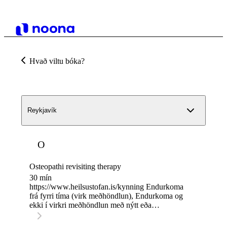
Hvað viltu bóka?
Reykjavík
O
Osteopathi revisiting therapy
30 mín
https://www.heilsustofan.is/kynning Endurkoma
frá fyrri tíma (virk meðhöndlun), Endurkoma og
ekki í virkri meðhöndlun með nýtt eða
endurupptekið stoðkerfis vandamál. Endurkoma,
regluleg heimsók (4-12 vikna fresti), sem byggjast