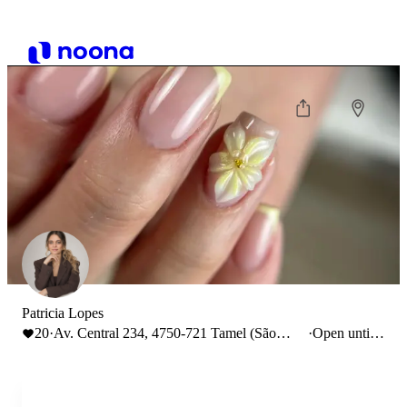
Patricia Lopes
20
·
Av. Central 234, 4750-721 Tamel (São
·
Open until
Veríssimo), Portugal
18:30