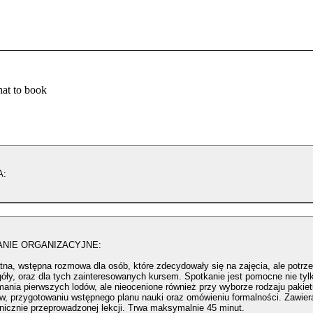
at to book
A:
NIE ORGANIZACYJNE:
tna, wstępna rozmowa dla osób, które zdecydowały się na zajęcia, ale potrz
óły, oraz dla tych zainteresowanych kursem. Spotkanie jest pomocne nie tylk
mania pierwszych lodów, ale nieocenione również przy wyborze rodzaju pakie
ów, przygotowaniu wstępnego planu nauki oraz omówieniu formalności. Zawier
nicznie przeprowadzonej lekcji. Trwa maksymalnie 45 minut.