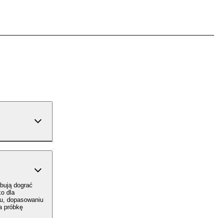
ebują dograć
o dla
tu, dopasowaniu
a próbkę