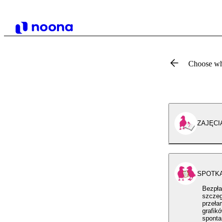
Choose wh
ZAJĘCI
SPOTKA
Bezpła
szczeg
przeła
grafik
sponta