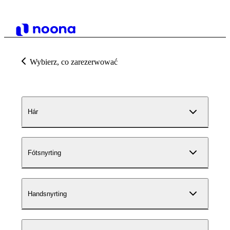
Wybierz, co zarezerwować
Hár
Fótsnyrting
Handsnyrting