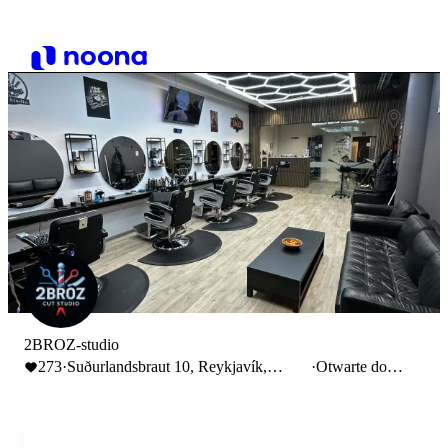
2BROZ-studio
273
·
Suðurlandsbraut 10, Reykjavík,
·
Otwarte do
Iceland
17:00