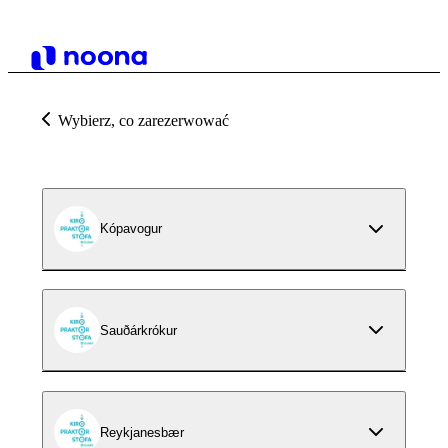
Wybierz, co zarezerwować
Kópavogur
Sauðárkrókur
Reykjanesbær