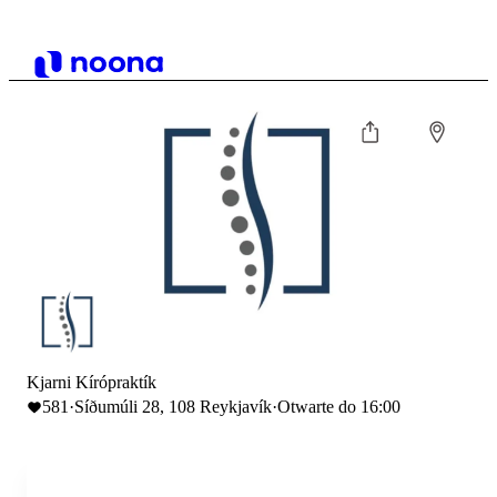
Kjarni Kírópraktík
581
·
Síðumúli 28, 108 Reykjavík
·
Otwarte do 16:00