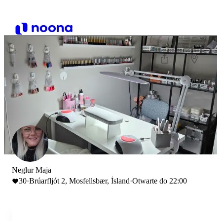
Neglur Maja
30
·
Brúarfljót 2, Mosfellsbær, Ísland
·
Otwarte do 22:00