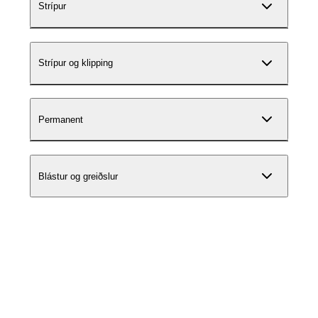
Strípur
Strípur og klipping
Permanent
Blástur og greiðslur